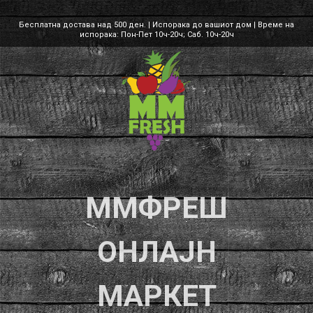
Бесплатна достава над 500 ден. | Испорака до вашиот дом | Време на
испорака: Пон-Пет 10ч-20ч; Саб. 10ч-20ч
ММФРЕШ
ОНЛАЈН
МАРКЕТ