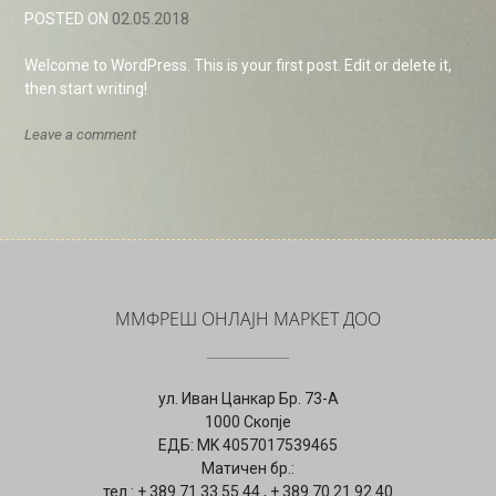
POSTED ON
02.05.2018
Welcome to WordPress. This is your first post. Edit or delete it,
then start writing!
Leave a comment
ММФРЕШ ОНЛАЈН МАРКЕТ ДОО
ул. Иван Цанкар Бр. 73-А
1000 Скопје
ЕДБ: MK 4057017539465
Матичен бр.:
тел.: + 389 71 33 55 44 , + 389 70 21 92 40