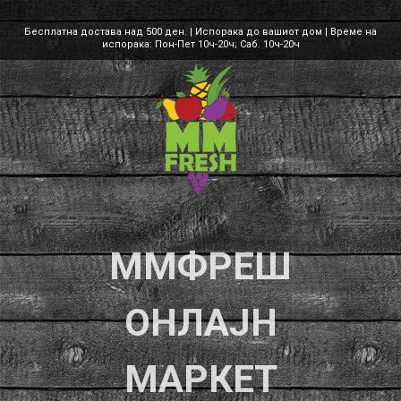
Бесплатна достава над 500 ден. | Испорака до вашиот дом | Време на
испорака: Пон-Пет 10ч-20ч; Саб. 10ч-20ч
ММФРЕШ
ОНЛАЈН
МАРКЕТ